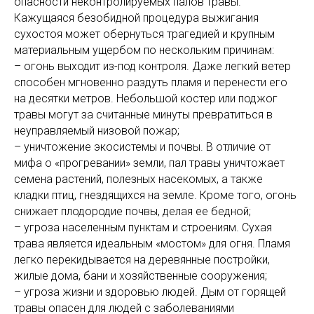
опасности неконтролируемых палов травы.
Кажущаяся безобидной процедура выжигания
сухостоя может обернуться трагедией и крупным
материальным ущербом по нескольким причинам:
– огонь выходит из-под контроля. Даже легкий ветер
способен мгновенно раздуть пламя и перенести его
на десятки метров. Небольшой костер или поджог
травы могут за считанные минуты превратиться в
неуправляемый низовой пожар;
– уничтожение экосистемы и почвы. В отличие от
мифа о «прогревании» земли, пал травы уничтожает
семена растений, полезных насекомых, а также
кладки птиц, гнездящихся на земле. Кроме того, огонь
снижает плодородие почвы, делая ее бедной;
– угроза населенным пунктам и строениям. Сухая
трава является идеальным «мостом» для огня. Пламя
легко перекидывается на деревянные постройки,
жилые дома, бани и хозяйственные сооружения;
– угроза жизни и здоровью людей. Дым от горящей
травы опасен для людей с заболеваниями