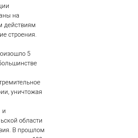
ции
аны на
ым действиям
ие строения.
роизошло 5
 большинстве
стремительное
рии, уничтожая
 и
ьской области
твия. В прошлом