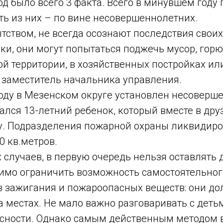
од было всего 3 факта. Всего в минувшем году
ь из них – по вине несовершеннолетних.
ством, не всегда осознают последствия своих
ки, они могут попытаться поджечь мусор, гор
той территории, в хозяйственных постройках и
 заместитель начальника управления.
году в Мезенском округе установлен несоверш
ался 13-летний ребенок, который вместе в др
ву. Подразделения пожарной охраны ликвидир
0 кв.метров.
случаев, в первую очередь нельзя оставлять 
имо ограничить возможность самостоятельног
в зажигания и пожароопасных веществ: они д
а местах. Не мало важно разговаривать с деть
сности. Однако самым действенным методом 