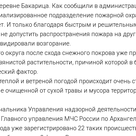
еревне Бакарица. Как сообщили в администра
циализированное подразделение пожарной охр
ует. И только благодаря быстрым и решительн
 не допустить распространения пожара на друг
видировали возгорание.
о округа после схода снежного покрова уже п
авянистой растительности, причиной которой в
еский фактор.
 теплой и ветреной погодой происходит очень 
не очищенной от сухой травы и мусора террито
чальника Управления надзорной деятельности
Главного управления МЧС России по Архангел
года уже зарегистрировано 22 таких происшес