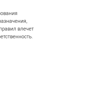
зования
назначения,
 правил влечет
етственность.