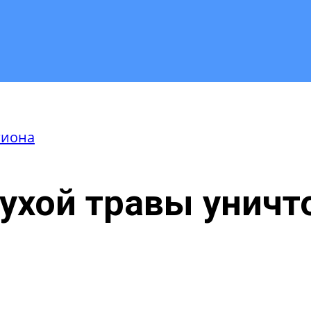
гиона
сухой травы унич