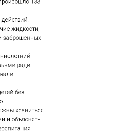
 произошло 133
 действий.
ючие жидкости,
ли заброшенных
еннолетний
узьями ради
овали
детей без
о
олжны храниться
ми и объяснять
воспитания