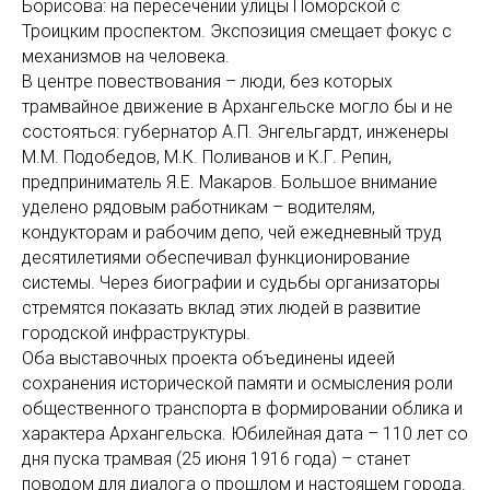
Борисова: на пересечении улицы Поморской с
Троицким проспектом. Экспозиция смещает фокус с
механизмов на человека.
В центре повествования – люди, без которых
трамвайное движение в Архангельске могло бы и не
состояться: губернатор А.П. Энгельгардт, инженеры
М.М. Подобедов, М.К. Поливанов и К.Г. Репин,
предприниматель Я.Е. Макаров. Большое внимание
уделено рядовым работникам – водителям,
кондукторам и рабочим депо, чей ежедневный труд
десятилетиями обеспечивал функционирование
системы. Через биографии и судьбы организаторы
стремятся показать вклад этих людей в развитие
городской инфраструктуры.
Оба выставочных проекта объединены идеей
сохранения исторической памяти и осмысления роли
общественного транспорта в формировании облика и
характера Архангельска. Юбилейная дата – 110 лет со
дня пуска трамвая (25 июня 1916 года) – станет
поводом для диалога о прошлом и настоящем города.