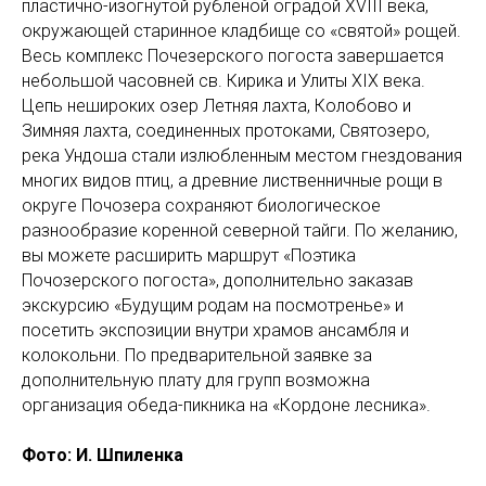
пластично-изогнутой рубленой оградой XVIII века,
окружающей старинное кладбище со «святой» рощей.
Весь комплекс Почезерского погоста завершается
небольшой часовней св. Кирика и Улиты XIX века.
Цепь нешироких озер Летняя лахта, Колобово и
Зимняя лахта, соединенных протоками, Святозеро,
река Ундоша стали излюбленным местом гнездования
многих видов птиц, а древние лиственничные рощи в
округе Почозера сохраняют биологическое
разнообразие коренной северной тайги. По желанию,
вы можете расширить маршрут «Поэтика
Почозерского погоста», дополнительно заказав
экскурсию «Будущим родам на посмотренье» и
посетить экспозиции внутри храмов ансамбля и
колокольни. По предварительной заявке за
дополнительную плату для групп возможна
организация обеда-пикника на «Кордоне лесника».
Фото: И. Шпиленка