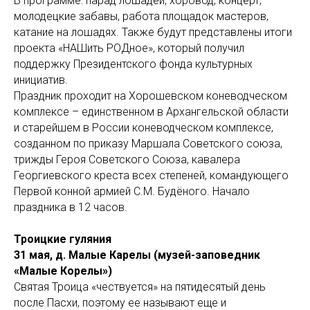
В программе: парад лошадей, хоровод, концерт,
молодецкие забавы, работа площадок мастеров,
катание на лошадях. Также будут представлены итоги
проекта «НАШить РОДное», который получил
поддержку Президентского фонда культурных
инициатив.
Праздник проходит на Хорошевском коневодческом
комплексе – единственном в Архангельской области
и старейшем в России коневодческом комплексе,
созданном по приказу Маршала Советского союза,
трижды Героя Советского Союза, кавалера
Георгиевского креста всех степеней, командующего
Первой конной армией С.М. Будёного. Начало
праздника в 12 часов.
Троицкие гуляния
31 мая, д. Малые Карелы (музей-заповедник
«Малые Корелы»)
Святая Троица «чествуется» на пятидесятый день
после Пасхи, поэтому ее называют еще и