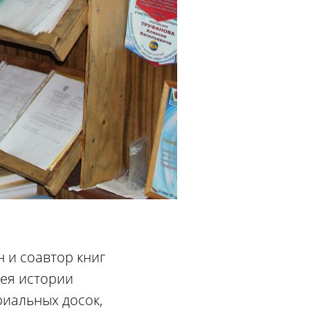
н и соавтор книг
зея истории
риальных досок,