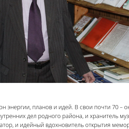
н энергии, планов и идей. В свои почти 70 – о
нутренних дел родного района, и хранитель му
затор, и идейный вдохновитель открытия мемо