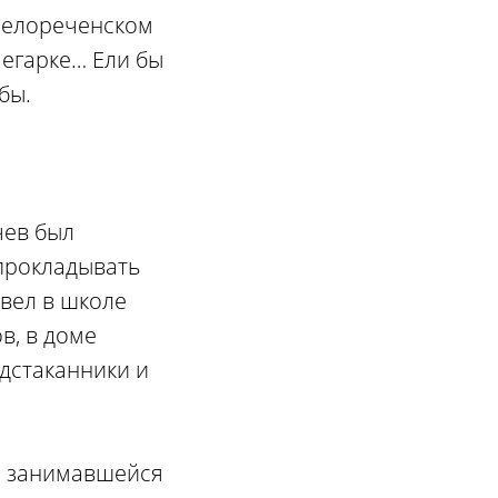
 Белореченском
чегарке… Ели бы
бы.
чев был
прокладывать
 вел в школе
в, в доме
одстаканники и
, занимавшейся