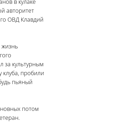
нов в кулаке
ой авторитет
ого ОВД Клавдий
ю жизнь
гого
л за культурным
 клуба, пробили
ибудь пьяный
Виновных потом
етеран.