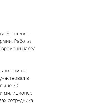
ти. Уроженец
армии. Работал
м времени надел
стажером по
участвовал в
ольше 30
ли милиционер
вах сотрудника