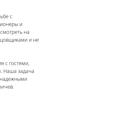
ьбе с
ционеры и
смотреть на
рцовщиками и не
я с гостями,
и. Наша задача
ненадежными
ричев.