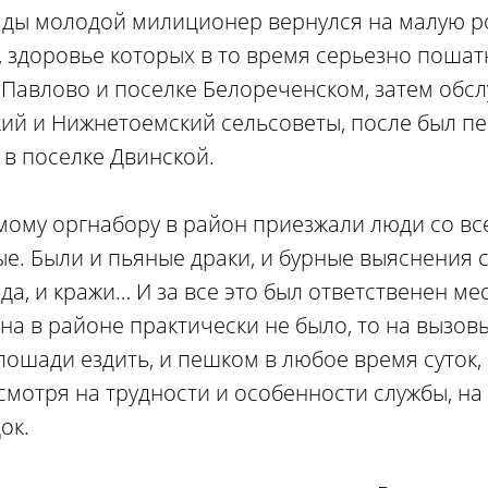
ды молодой милиционер вернулся на малую ро
, здоровье которых в то время серьезно пошат
 Павлово и поселке Белореченском, затем обс
ий и Нижнетоемский сельсоветы, после был пе
 в поселке Двинской.
мому оргнабору в район приезжали люди со все
е. Были и пьяные драки, и бурные выяснения
да, и кражи… И за все это был ответственен ме
ена в районе практически не было, то на вызо
лошади ездить, и пешком в любое время суток,
 смотря на трудности и особенности службы, н
ок.