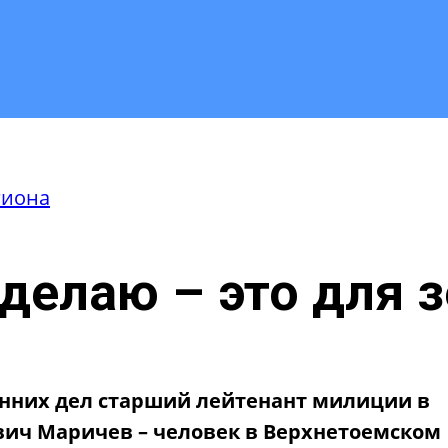
гиона
я делаю – это для
енних дел старший лейтенант милиции в
вич Маричев – человек в Верхнетоемском