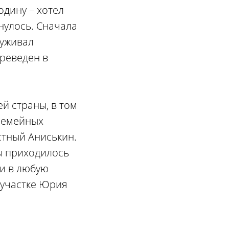
дину – хотел
нулось. Сначала
луживал
реведен в
й страны, в том
 семейных
стный Аниськин.
вы приходилось
 и в любую
а участке Юрия