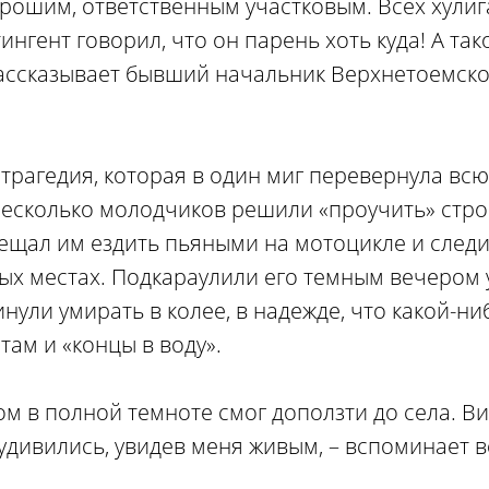
рошим, ответственным участковым. Всех хулига
ингент говорил, что он парень хоть куда! А так
рассказывает бывший начальник Верхнетоемск
 трагедия, которая в один миг перевернула вс
есколько молодчиков решили «проучить» стро
рещал им ездить пьяными на мотоцикле и следи
х местах. Подкараулили его темным вечером у
инули умирать в колее, в надежде, что какой-н
 там и «концы в воду».
дом в полной темноте смог доползти до села. 
удивились, увидев меня живым, – вспоминает в