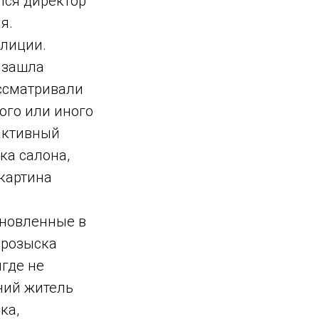
лся директор
я.
олиции.
 зашла
ссматривали
ого или иного
активный
ка салона,
 картина
новленные в
 розыска
где не
ний житель
ка,