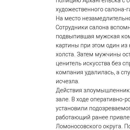
полицию Архангельска с с
художественного салона-г
На место незамедлительн
Сотрудники салона вспомн
подвыпившая мужская комп
картины при этом один из
холста. Затем мужчины ос
ценитель искусства без сп
компания удалилась, а спу
исчезла.
Действия злоумышленника
зале. В ходе оперативно-
установили подозреваемог
работающий ранее привлек
Ломоносовского округа. П