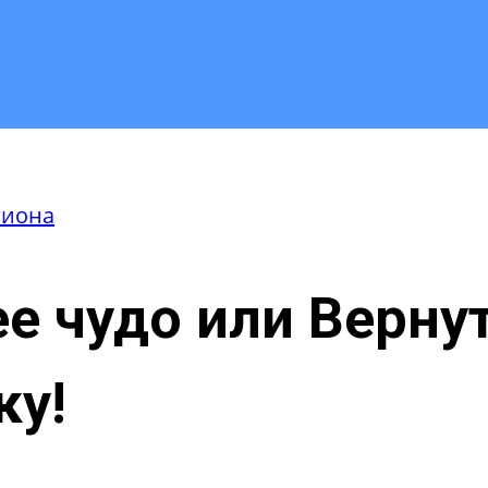
гиона
е чудо или Верну
ку!