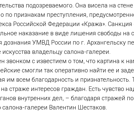
ельства подозреваемого. Она висела на стене 
о по признакам преступления, предусмотренн
декса Российской Федерации «Кража». Санкция 
ьное наказание в виде лишения свободы на ср
 дознания УМВД России по г. Архангельску п
 искусства владельцу салона-галереи.
н звонком с известием о том, что картина к на
цейские смогли так оперативно найти ее и зад
 им всем благодарность и признательность. 
т на страже интересов граждан. Есть чувство 
ганов внутренних дел, – благодаря стражей п
 салона-галереи Валентин Шестаков.