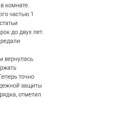
в комнате.
ого частью 1
статьи
ок до двух лет.
ередали
м вернулась.
ержать
Теперь точно
надежной защиты
орядка, отметил