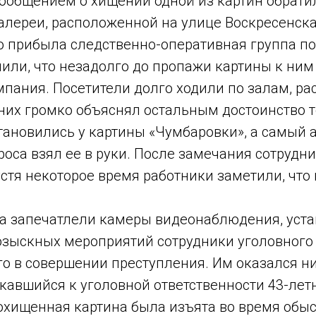
ообщением о хищении одной из картин обрати
алереи, расположенной на улице Воскресенска
о прибыла следственно-оперативная группа п
или, что незадолго до пропажи картины к ним
ания. Посетители долго ходили по залам, ра
 них громко объяснял остальным достоинство т
тановились у картины «Чумбаровки», а самый 
роса взял ее в руки. После замечания сотрудни
стя некоторое время работники заметили, что
 запечатлели камеры видеонаблюдения, уста
розыскных мероприятий сотрудники уголовного
о в совершении преступления. Им оказался ни
авшийся к уголовной ответственности 43-лет
охищенная картина была изъята во время обыс