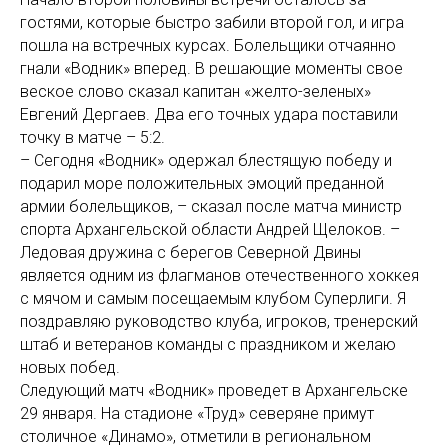
гостями, которые быстро забили второй гол, и игра
пошла на встречных курсах. Болельщики отчаянно
гнали «Водник» вперед. В решающие моменты свое
веское слово сказал капитан «желто-зеленых»
Евгений Дергаев. Два его точных удара поставили
точку в матче – 5:2.
– Сегодня «Водник» одержал блестящую победу и
подарил море положительных эмоций преданной
армии болельщиков, – сказал после матча министр
спорта Архангельской области Андрей Щелоков. –
Ледовая дружина с берегов Северной Двины
является одним из флагманов отечественного хоккея
с мячом и самым посещаемым клубом Суперлиги. Я
поздравляю руководство клуба, игроков, тренерский
штаб и ветеранов команды с праздником и желаю
новых побед.
Следующий матч «Водник» проведет в Архангельске
29 января. На стадионе «Труд» северяне примут
столичное «Динамо», отметили в региональном