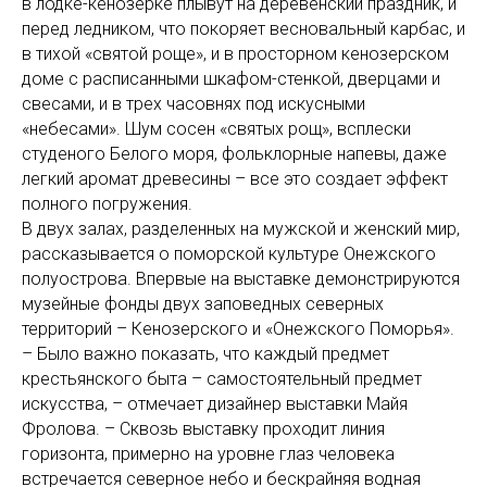
в лодке-кенозерке плывут на деревенский праздник, и
перед ледником, что покоряет весновальный карбас, и
в тихой «святой роще», и в просторном кенозерском
доме с расписанными шкафом-стенкой, дверцами и
свесами, и в трех часовнях под искусными
«небесами». Шум сосен «святых рощ», всплески
студеного Белого моря, фольклорные напевы, даже
легкий аромат древесины – все это создает эффект
полного погружения.
В двух залах, разделенных на мужской и женский мир,
рассказывается о поморской культуре Онежского
полуострова. Впервые на выставке демонстрируются
музейные фонды двух заповедных северных
территорий – Кенозерского и «Онежского Поморья».
– Было важно показать, что каждый предмет
крестьянского быта – самостоятельный предмет
искусства, – отмечает дизайнер выставки Майя
Фролова. – Сквозь выставку проходит линия
горизонта, примерно на уровне глаз человека
встречается северное небо и бескрайняя водная