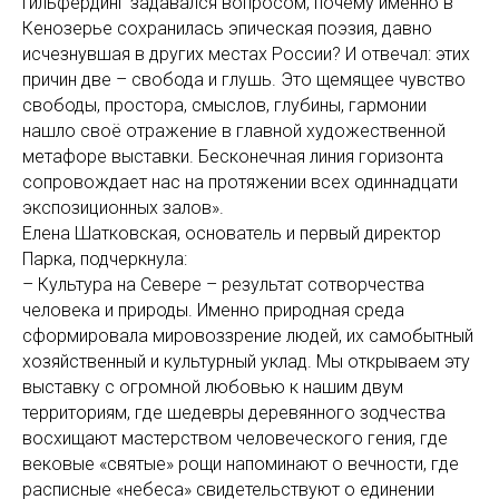
Гильфердинг задавался вопросом, почему именно в
Кенозерье сохранилась эпическая поэзия, давно
исчезнувшая в других местах России? И отвечал: этих
причин две – свобода и глушь. Это щемящее чувство
свободы, простора, смыслов, глубины, гармонии
нашло своё отражение в главной художественной
метафоре выставки. Бесконечная линия горизонта
сопровождает нас на протяжении всех одиннадцати
экспозиционных залов».
Елена Шатковская, основатель и первый директор
Парка, подчеркнула:
– Культура на Севере – результат сотворчества
человека и природы. Именно природная среда
сформировала мировоззрение людей, их самобытный
хозяйственный и культурный уклад. Мы открываем эту
выставку с огромной любовью к нашим двум
территориям, где шедевры деревянного зодчества
восхищают мастерством человеческого гения, где
вековые «святые» рощи напоминают о вечности, где
расписные «небеса» свидетельствуют о единении