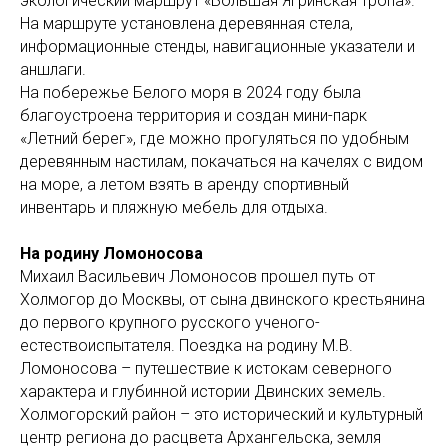
экологический маршрут «Большая Ягринская тропа».
На маршруте установлена деревянная стела,
информационные стенды, навигационные указатели и
аншлаги.
На побережье Белого моря в 2024 году была
благоустроена территория и создан мини-парк
«Летний берег», где можно прогуляться по удобным
деревянным настилам, покачаться на качелях с видом
на море, а летом взять в аренду спортивный
инвентарь и пляжную мебель для отдыха.
На родину Ломоносова
Михаил Васильевич Ломоносов прошел путь от
Холмогор до Москвы, от сына двинского крестьянина
до первого крупного русского ученого-
естествоиспытателя. Поездка на родину М.В.
Ломоносова – путешествие к истокам северного
характера и глубинной истории Двинских земель.
Холмогорский район – это исторический и культурный
центр региона до расцвета Архангельска, земля