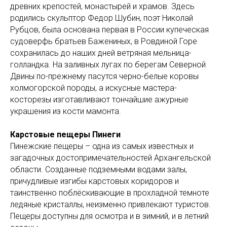
древних крепостей, монастырей и храмов. Здесь
родились скульптор Федор Шубин, поэт Николай
Рубцов, была основана первая в России купеческая
судоверфь братьев Бажениных, в Ровдиной Горе
сохранилась до наших дней ветряная мельница-
голландка. На заливных лугах по берегам Северной
Двины по-прежнему пасутся черно-белые коровы
холмогорской породы, а искусные мастера-
косторезы изготавливают тончайшие ажурные
украшения из кости мамонта.
Карстовые пещеры Пинеги
Пинежские пещеры – одна из самых известных и
загадочных достопримечательностей Архангельской
области. Созданные подземными водами залы,
причудливые изгибы карстовых коридоров и
таинственно поблёскивающие в прохладной темноте
ледяные кристаллы, неизменно привлекают туристов.
Пещеры доступны для осмотра и в зимний, и в летний