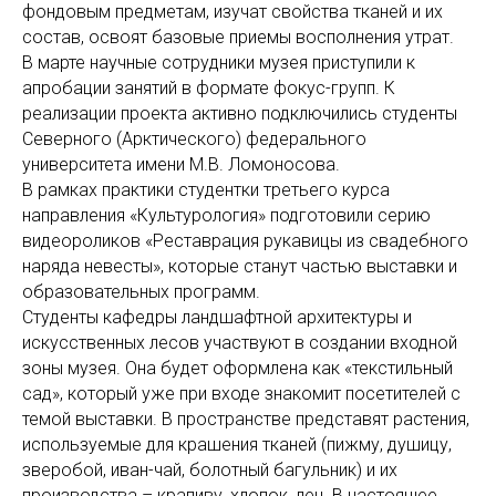
фондовым предметам, изучат свойства тканей и их
состав, освоят базовые приемы восполнения утрат.
В марте научные сотрудники музея приступили к
апробации занятий в формате фокус-групп. К
реализации проекта активно подключились студенты
Северного (Арктического) федерального
университета имени М.В. Ломоносова.
В рамках практики студентки третьего курса
направления «Культурология» подготовили серию
видеороликов «Реставрация рукавицы из свадебного
наряда невесты», которые станут частью выставки и
образовательных программ.
Студенты кафедры ландшафтной архитектуры и
искусственных лесов участвуют в создании входной
зоны музея. Она будет оформлена как «текстильный
сад», который уже при входе знакомит посетителей с
темой выставки. В пространстве представят растения,
используемые для крашения тканей (пижму, душицу,
зверобой, иван-чай, болотный багульник) и их
производства – крапиву, хлопок, лен. В настоящее