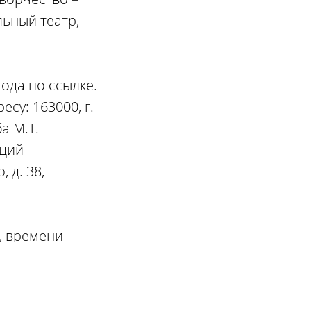
льный театр,
ода по ссылке.
су: 163000, г.
а М.Т.
аций
 д. 38,
, времени
и о конкурсе,