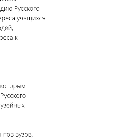
едию Русского
ереса учащихся
юдей,
реса к
 которым
Русского
музейных
нтов вузов,