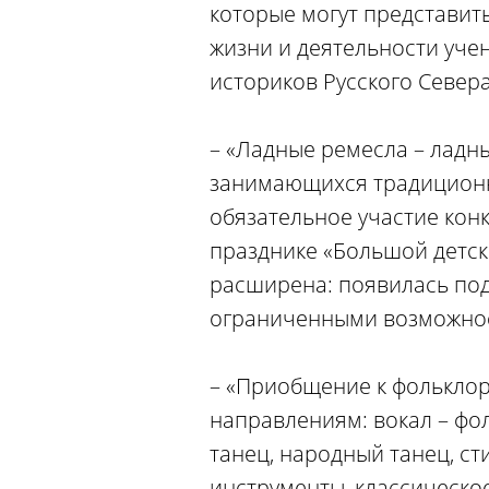
которые могут представит
жизни и деятельности уче
историков Русского Севера
– «Ладные ремесла – ладн
занимающихся традиционн
обязательное участие кон
празднике «Большой детск
расширена: появилась под
ограниченными возможнос
– «Приобщение к фольклор
направлениям: вокал – фо
танец, народный танец, с
инструменты, классическо