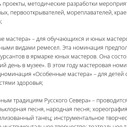
ь проекты, методические разработки мероприят
ных, первооткрывателей, мореплавателей, крае
;
ые мастера» – для обучающихся и юных мастер
ыми видами ремесел. Эта номинация предпол
курсантов в ярмарке юных мастеров. Она состо
ий день в музее». В этом году мастеровая ном
номинация «Особенные мастера» – для детей 
тями здоровья;
ным традициям Русского Севера» – проводитс
льклорная песня, народная песня; хореографи
тилизованный танец; инструментальное творче
е инструментальное творчество; театральное т