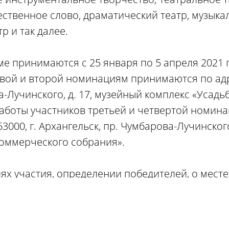
ственное слово, драматический театр, музыка
р и так далее.
е принимаются с 25 января по 5 апреля 2021 г
вой и второй номинациям принимаются по адре
а-Лучинского, д. 17, музейный комплекс «Усадьб
аботы участников третьей и четвертой номин
000, г. Архангельск, пр. Чумбарова-Лучинского,
оммерческого собрания».
ях участия, определении победителей, о месте
а также о призах и их количестве – в положени
музея «Малые Корелы».