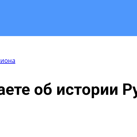
гиона
аете об истории Р