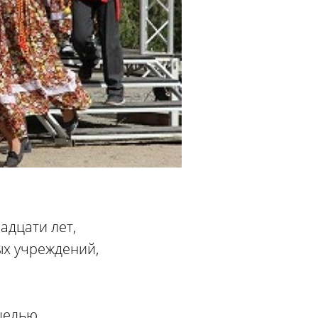
адцати лет,
ых учреждений,
 целью