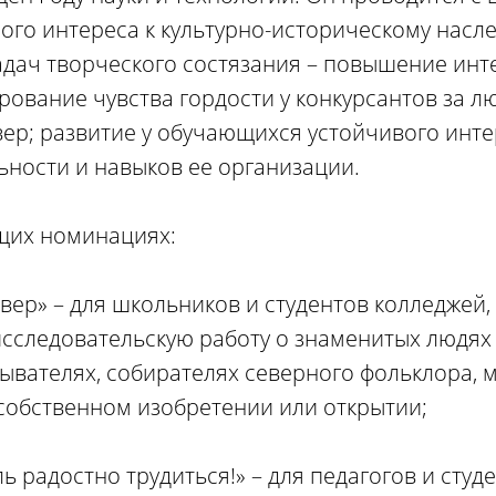
ого интереса к культурно-историческому насл
адач творческого состязания – повышение инт
рование чувства гордости у конкурсантов за л
ер; развитие у обучающихся устойчивого инте
ьности и навыков ее организации.
щих номинациях:
вер» – для школьников и студентов колледжей,
сследовательскую работу о знаменитых людях 
рывателях, собирателях северного фольклора, 
 собственном изобретении или открытии;
ь радостно трудиться!» – для педагогов и студе