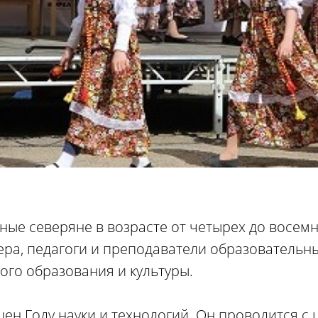
ные северяне в возрасте от четырех до восемн
тера, педагоги и преподаватели образовательн
го образования и культуры.
щен Году науки и технологий. Он проводится с