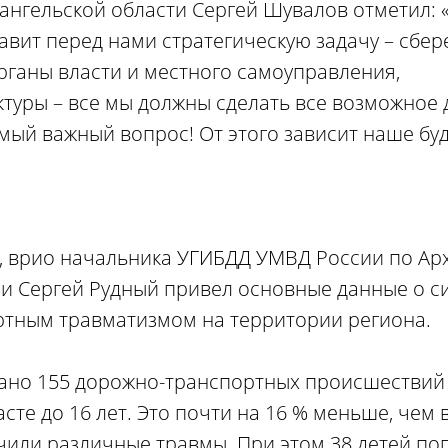
нгельской области Сергей Шувалов отметил: 
авит перед нами стратегическую задачу – сбер
рганы власти и местного самоуправления,
туры – все мы должны сделать все возможное 
мый важный вопрос! От этого зависит наше бу
е, врио начальника УГИБДД УМВД России по Ар
и Сергей Рудный привел основные данные о си
ртным травматизмом на территории региона.
вано 155 дорожно-транспортных происшествий 
сте до 16 лет. Это почти на 16 % меньше, чем в
учили различные травмы. При этом 38 детей по