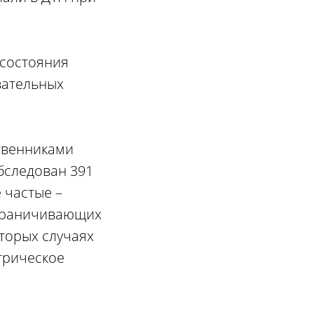
 состояния
вательных
твенниками
бследован 391
 частые –
ограничивающих
торых случаях
трическое