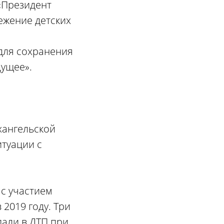
«Президент
ежение детских
для сохранения
дущее».
хангельской
туации с
с участием
 2019 году. Три
пали в ДТП при