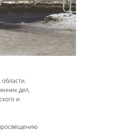
 области.
енних дел,
ского и
 просвещению