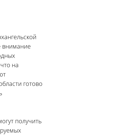
рхангельской
е внимание
одных
что на
ют
области готово
ь
могут получить
ируемых