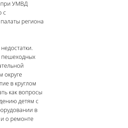
а при УМВД
о с
 палаты региона
недостатки.
о пешеходных
ательной
м округе
тие в круглом
ать как вопросы
ждению детям с
борудовании в
и о ремонте