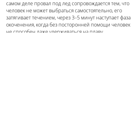
самом деле провал под лед сопровождается тем, что
человек не может выбраться самостоятельно, его
затягивает течением, через 3–5 минут наступает фаза
окоченения, когда без посторонней помощи человек
не способен даже удерживаться на плаву.
Спасатели убедительно просят родителей не
допускать нахождения детей на льду, а граждан –
сообщать о выходе на лед подростков по телефону
112.
По материалам МЧС Архангельской области
Фото: ВК «Жесть Поморья»
На набережной Седова в Архангельске дети
играют на льдинах