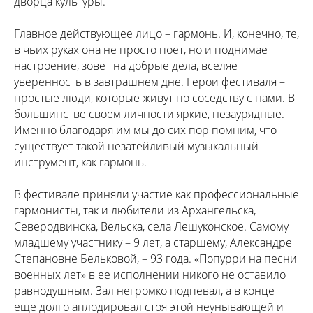
дворца культуры.
Главное действующее лицо – гармонь. И, конечно, те,
в чьих руках она не просто поет, но и поднимает
настроение, зовет на добрые дела, вселяет
уверенность в завтрашнем дне. Герои фестиваля –
простые люди, которые живут по соседству с нами. В
большинстве своем личности яркие, незаурядные.
Именно благодаря им мы до сих пор помним, что
существует такой незатейливый музыкальный
инструмент, как гармонь.
В фестивале приняли участие как профессиональные
гармонисты, так и любители из Архангельска,
Северодвинска, Вельска, села Лешуконское. Самому
младшему участнику – 9 лет, а старшему, Александре
Степановне Бельковой, – 93 года. «Попурри на песни
военных лет» в ее исполнении никого не оставило
равнодушным. Зал негромко подпевал, а в конце
еще долго аплодировал стоя этой неунывающей и