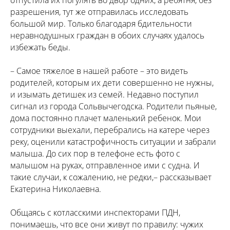
отпустила их погулять во двор одних, а ребятня, без
разрешения, тут же отправилась исследовать
большой мир. Только благодаря бдительности
неравнодушных граждан в обоих случаях удалось
избежать беды.
– Самое тяжелое в нашей работе – это видеть
родителей, которым их дети совершенно не нужны,
и изымать детишек из семей. Недавно поступил
сигнал из города Сольвычегодска. Родители пьяные,
дома постоянно плачет маленький ребенок. Мои
сотрудники выехали, перебрались на катере через
реку, оценили катастрофичность ситуации и забрали
малыша. До сих пор в телефоне есть фото с
малышом на руках, отправленное ими с судна. И
такие случаи, к сожалению, не редки,– рассказывает
Екатерина Николаевна.
Общаясь с котласскими инспекторами ПДН,
понимаешь, что все они живут по правилу: чужих