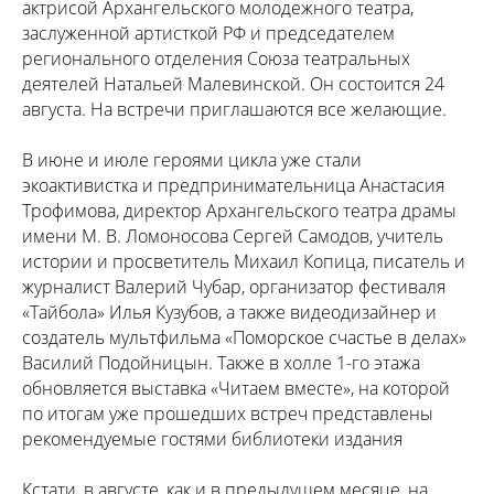
актрисой Архангельского молодежного театра,
заслуженной артисткой РФ и председателем
регионального отделения Союза театральных
деятелей Натальей Малевинской. Он состоится 24
августа. На встречи приглашаются все желающие.
В июне и июле героями цикла уже стали
экоактивистка и предпринимательница Анастасия
Трофимова, директор Архангельского театра драмы
имени М. В. Ломоносова Сергей Самодов, учитель
истории и просветитель Михаил Копица, писатель и
журналист Валерий Чубар, организатор фестиваля
«Тайбола» Илья Кузубов, а также видеодизайнер и
создатель мультфильма «Поморское счастье в делах»
Василий Подойницын. Также в холле 1-го этажа
обновляется выставка «Читаем вместе», на которой
по итогам уже прошедших встреч представлены
рекомендуемые гостями библиотеки издания
Кстати, в августе, как и в предыдущем месяце, на