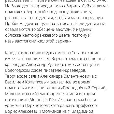
Не было денег, приходилось собирать. Сейчас легче,
появился оборотный фонд: выпустили книгу,
разошлась – есть деньги, чтобы издать очередную.
Проблема другая – успевать писать. Если деньги не
осваиваются, то обесцениваются». У изданий
обложка желто-оранжевого цвета, поэтому и
называются они «золотой серией».
К редактированию издаваемых в «Свѣточе» книг
имеет отношение член Верхнетоемского общества
краеведов Александр Русанов, тоже состоящий в
Вологодском союзе писателей-краеведов.
Творческие связи Александра Валентиновича с
Василием Копытковым завязались во время
подготовки к изданию книги «Преподобный Сергий,
Малопинежский чудотворец. Житие и история
почитания» (Москва, 2012). Их соавтором был и
уроженец Верхнетоемского района, профессор
Борис Алексеевич Молчанов из г. Владимира