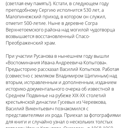
(светлая ему память!). Кстати, в следующем году
преподобному Сергию исполнится 530 лет, а
Малопинежский приход, в котором он служил,
отметит 500-летие. Ныне в деревне Согра
Верхнетоемского района над могилой чудотворца
возвышается восстановленный Спасо-
Преображенский храм.
При участии Русанова в нынешнем году вышли
«Воспоминания Ивана Андреевича Копытова».
Предысторию рассказал Василий Копытков. Работая
(совместно с земляком Владимиром Щипиным) над
вторым, исправленным и дополненным, изданием
историко-документального очерка об известной в
Среднем Подвинье на рубеже XIX-XX столетий
крестьянской династии Гусевых из Черевкова,
Василий Викентьевич познакомился с
представителями их рода. Приехал за фотографиями
для книги и случайно узнал о нескольких толстых