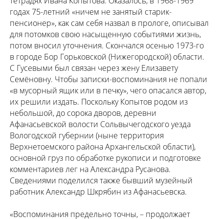
тетрадях Ивана Копытова. Оказалось, в 1968-1969
годах 75-летний «ничем не занятый старик-
пенсионер», как сам себя назвал в прологе, описывал
для потомков свою насыщенную событиями жизнь,
потом вносил уточнения. Скончался осенью 1973-го
в городе Бор Горьковской (Нижегородской) области.
С Гусевыми был связан через жену Елизавету
Семёновну. Чтобы записки-воспоминания не попали
«в мусорный ящик или в печку», чего опасался автор,
их решили издать. Поскольку Копытов родом из
небольшой, до сорока дворов, деревни
Афанасьевской волости Сольвычегодского уезда
Вологодской губернии (ныне территория
Верхнетоемского района Архангельской области),
основной груз по обработке рукописи и подготовке
комментариев лег на Александра Русанова.
Сведениями поделился также бывший музейный
работник Александр Шкрябин из Афанасьевска.
«Воспоминания предельно точны, – продолжает