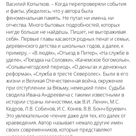
Василий Копытков. – Когда перепроверяли события
и факты, убедились, что у автора была
феноменальная память. Не путал ни имена, ни
отчества. Много бытовых подробностей, которых
нигде больше не найдёшь. Пишет, не выгораживая
себя». Первые главы касаются родных пенат и семьи,
деревенского детства и школьных годов, а далее, к
примеру, – «В людях», «Отъезд в Питер», «На службе в
уделе», «Поездка на Соловки», «Качемское богомолье»,
«Сольвычегодский период», «О деньгах и денежных
реформах», «Служба в тресте Северолес». Были в его
жизни и Великая Отечественная война, окружение
при отступлении за Вязьму, немецкий плен. Судьба
сводила Ивана Андреевича с такими известными в
истории страны личностями, как В.И. Ленин, М.С.
Кедров, Л.В. Собинов, И.С. Конев, В.В. Бонч-Бруевич.
Это увлекательное чтение даже для тех, кто далек от
краеведения. Автор называет немало другие имён
своих современников, которые представляют