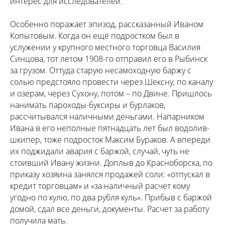
интерес для исследователей.
Особенно поражает эпизод, рассказанный Иваном
Копытовым. Когда он ещё подростком был в
услужении у крупного местного торговца Василия
Синцова, тот летом 1908-го отправил его в Рыбинск
за грузом. Оттуда старую несамоходную баржу с
солью предстояло провести через Шексну, по каналу
и озерам, через Сухону, потом – по Двине. Пришлось
нанимать пароходы-буксиры и бурлаков,
рассчитывался наличными деньгами. Напарником
Ивана в его неполные пятнадцать лет был водолив-
шкипер, тоже подросток Максим Бураков. А впереди
их поджидали авария с баржой, случай, чуть не
стоивший Ивану жизни. Доплыв до Красноборска, по
приказу хозяина занялся продажей соли: «отпускал в
кредит торговцам» и «за наличный расчет кому
угодно по кулю, по два рубля куль». Прибыв с баржой
домой, сдал все деньги, документы. Расчет за работу
получила мать.