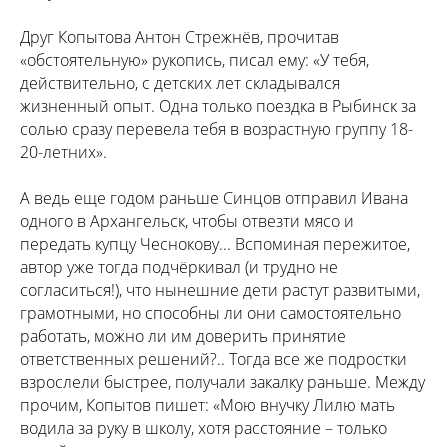
Друг Копытова Антон Стрежнёв, прочитав
«обстоятельную» рукопись, писал ему: «У тебя,
действительно, с детских лет складывался
жизненный опыт. Одна только поездка в Рыбинск за
солью сразу перевела тебя в возрастную группу 18-
20-летних».
А ведь еще годом раньше Синцов отправил Ивана
одного в Архангельск, чтобы отвезти мясо и
передать купцу Чеснокову... Вспоминая пережитое,
автор уже тогда подчёркивал (и трудно не
согласиться!), что нынешние дети растут развитыми,
грамотными, но способны ли они самостоятельно
работать, можно ли им доверить принятие
ответственных решений?.. Тогда все же подростки
взрослели быстрее, получали закалку раньше. Между
прочим, Копытов пишет: «Мою внучку Лилю мать
водила за руку в школу, хотя расстояние – только