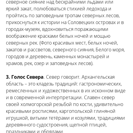
северное сияние над бескрайними льдами или
яркий закат, полюбоваться стихией ледохода и
пройтись по заповедным тропам северных лесов,
прикоснуться к истории на Соловецких островах и в
городах-музеях, вдохновиться поражающими
воображение красками белых ночей и мощью
северных рек. (Фото красивых мест, белых ночей,
закатов и рассветов, северного сияния, Белого моря,
городов и деревень, каменных монастырей и
храмов, рек, озер и заповедных лесов).
3. Голос Севера
. Север говорит. Архангельская
область – это кладезь традиций: гастрономических,
ремесленных и художественных в их исконном виде
и в современной интерпретации. Славен север
своей холмогорской резьбой по кости, удивительно
красивыми росписями, каргопольской глиняной
игрушкой, витыми тетёрами и козулями, традициями
деревянного судостроения, щепной птицей,
праздниками и обрядами.