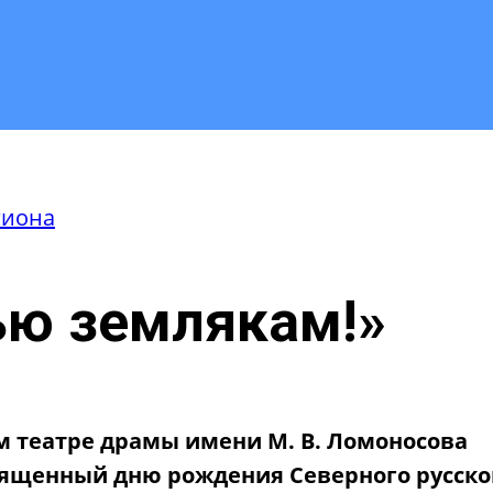
гиона
ью землякам!»
м театре драмы имени М. В. Ломоносова
священный дню рождения Северного русско