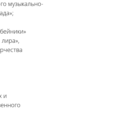
ого музыкально-
ада»;
обейники»
 лира»,
орчества
х и
венного