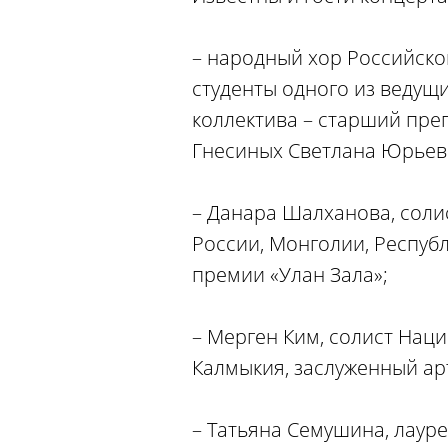
– народный хор Российско
студенты одного из ведущ
коллектива – старший пре
Гнесиных Светлана Юрьев
– Данара Шалханова, соли
России, Монголии, Респуб
премии «Улан Зала»;
– Мерген Ким, солист Нац
Калмыкия, заслуженный ар
– Татьяна Семушина, лаур