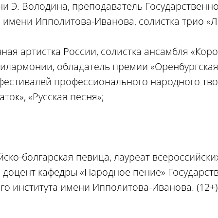
ни Э. Володина, преподаватель Государственн
а имени Ипполитова-Иванова, солистка трио «Л
нная артистка России, солистка ансамбля «Кор
илармонии, обладатель премии «Оренбургская
 фестивалей профессионального народного тв
ток», «Русская песня»;
ско-болгарская певица, лауреат всероссийски
 доцент кафедры «Народное пение» Государст
го института имени Ипполитова-Иванова. (12+)