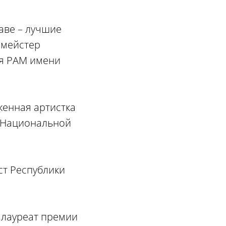
аве – лучшие
рмейстер
ия РАМ имени
женная артистка
т Национальной
ст Республики
 лауреат премии