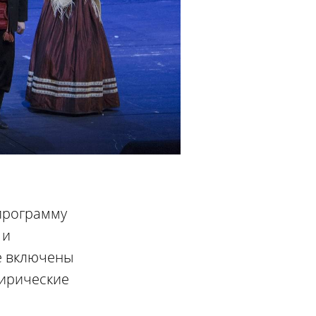
программу
 и
е включены
лирические