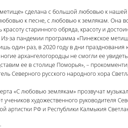
 метище» сделана с большой любовью к нашей
любовью к песне, с любовью к землякам. Она в
ь красоту старинного обряда, красоту и достои
. Из-за пандемии программа «Пинежское мети
ишь один раз, в 2020 году в дни празднования 
ногие архангелогородцы не смогли ее увидеть
ставим ее в столице Поморья», – прокоммент
ель Северного русского народного хора Светл
ерта «С любовью землякам» прозвучат музыка
т учеников художественного руководителя Сев
ой артистки РФ и Республики Калмыкия Светла
: