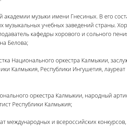
й академии музыки имени Гнесиных. В его сост
их музыкальных учебных заведений страны. Хо
подаватель кафедры хорового и сольного пен
на Белова;
стка Национального оркестра Калмыкии, заслу
лики Калмыкия, Республики Ингушетия, лауреа
ионального оркестра Калмыкии, народный арти
тист Республики Калмыкия;
еат международных и всероссийских конкурсов,