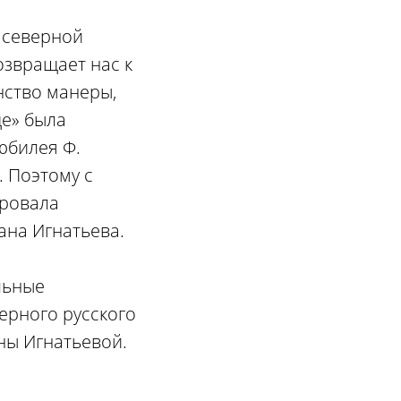
 северной
озвращает нас к
нство манеры,
ще» была
юбилея Ф.
. Поэтому с
ировала
ана Игнатьева.
льные
ерного русского
ны Игнатьевой.