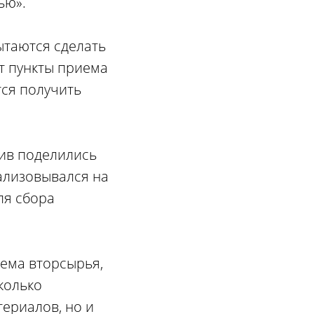
ью».
ытаются сделать
т пункты приема
тся получить
тив поделились
ализовывался на
ля сбора
иема вторсырья,
колько
териалов, но и