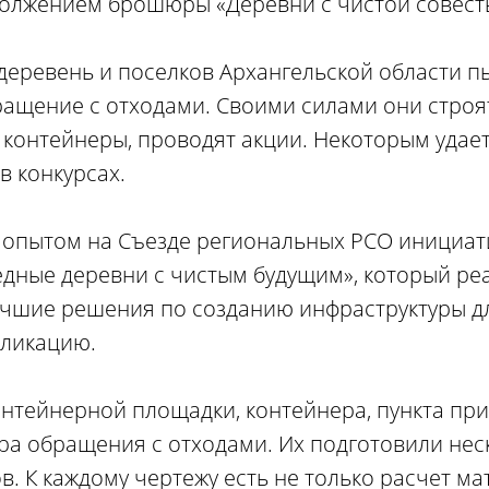
должением брошюры «Деревни с чистой совест
 деревень и поселков Архангельской области п
ащение с отходами. Своими силами они строя
 контейнеры, проводят акции. Некоторым удае
в конкурсах.
м опытом на Съезде региональных РСО инициа
едные деревни с чистым будущим», который ре
учшие решения по созданию инфраструктуры д
бликацию.
контейнерной площадки, контейнера, пункта пр
ра обращения с отходами. Их подготовили нес
. К каждому чертежу есть не только расчет ма