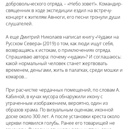
добровольческого отряда, – «Небо зовет!». Командир-
священник в ходе экспедиции ездил на встречу-
концерт к жителям Авнюги, его песни тронули души
слушателей.
А еще Дмитрий Николаев написал книгу «Чудаки на
Русском Севера» (2019) о том, как люди ищут себя,
возвращаясь к истокам, о приключениях отряда.
Спрашиваю автора: почему «чудаки»? И соглашаюсь:
какой нормальный человек станет жертвовать
временем, деньгами, жить в палатках, среди мошки и
комаров...
При расчистке чердачных помещений, по словам А.
Кабиной, в кучах мусора обнаружили икону с
утраченным изображением, вероятно, один из
образов храма. По визуальным оценкам, иконной
доске около 300 лет. А после установки креста около
церкви появился голубь. Ранее его товарищей не