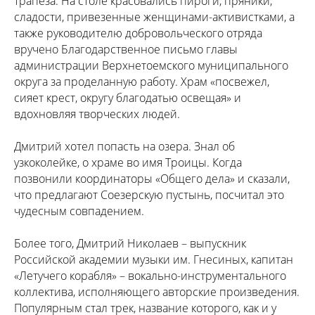
трапеза. На столе красовались пироги, пряники,
сладости, привезенные женщинами-активистками, а
также руководителю добровольческого отряда
вручено Благодарственное письмо главы
администрации Верхнетоемского муниципального
округа за проделанную работу. Храм «посвежел,
сияет крест, округу благодатью освещая» и
вдохновляя творческих людей.
Дмитрий хотел попасть на озера. Знал об
узкоколейке, о храме во имя Троицы. Когда
позвонили координаторы «Общего дела» и сказали,
что предлагают Соезерскую пустынь, посчитал это
чудесным совпадением.
Более того, Дмитрий Николаев – выпускник
Российской академии музыки им. Гнесиных, капитан
«Летучего корабля» – вокально-инструментального
коллектива, исполняющего авторские произведения.
Популярным стал трек, название которого, как и у