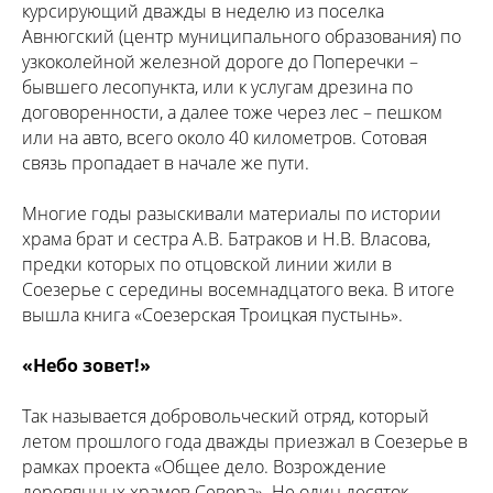
курсирующий дважды в неделю из поселка
Авнюгский (центр муниципального образования) по
узкоколейной железной дороге до Поперечки –
бывшего лесопункта, или к услугам дрезина по
договоренности, а далее тоже через лес – пешком
или на авто, всего около 40 километров. Сотовая
связь пропадает в начале же пути.
Многие годы разыскивали материалы по истории
храма брат и сестра А.В. Батраков и Н.В. Власова,
предки которых по отцовской линии жили в
Соезерье с середины восемнадцатого века. В итоге
вышла книга «Соезерская Троицкая пустынь».
«Небо зовет!»
Так называется добровольческий отряд, который
летом прошлого года дважды приезжал в Соезерье в
рамках проекта «Общее дело. Возрождение
деревянных храмов Севера». Не один десяток