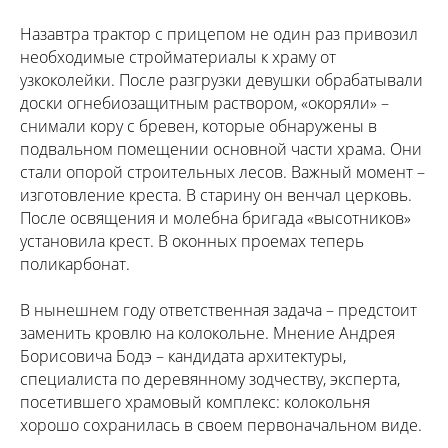
Назавтра трактор с прицепом не один раз привозил
необходимые стройматериалы к храму от
узкоколейки. После разгрузки девушки обрабатывали
доски огнебиозащитным раствором, «окоряли» –
снимали кору с бревен, которые обнаружены в
подвальном помещении основной части храма. Они
стали опорой строительных лесов. Важный момент –
изготовление креста. В старину он венчал церковь.
После освящения и молебна бригада «высотников»
установила крест. В оконных проемах теперь
поликарбонат.
В нынешнем году ответственная задача – предстоит
заменить кровлю на колокольне. Мнение Андрея
Борисовича Бодэ – кандидата архитектуры,
специалиста по деревянному зодчеству, эксперта,
посетившего храмовый комплекс: колокольня
хорошо сохранилась в своем первоначальном виде.