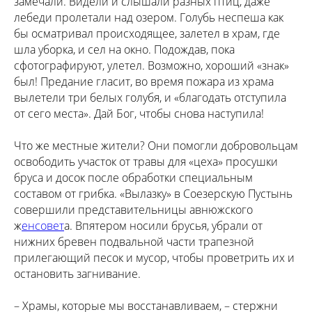
замечали. Видели и слышали разных птиц, даже
лебеди пролетали над озером. Голубь неспеша как
бы осматривал происходящее, залетел в храм, где
шла уборка, и сел на окно. Подождав, пока
сфотографируют, улетел. Возможно, хороший «знак»
был! Предание гласит, во время пожара из храма
вылетели три белых голубя, и «благодать отступила
от сего места». Дай Бог, чтобы снова наступила!
Что же местные жители? Они помогли добровольцам
освободить участок от травы для «цеха» просушки
бруса и досок после обработки специальным
составом от грибка. «Вылазку» в Соезерскую Пустынь
совершили представительницы авнюжского
ж
енсовет
а. Впятером носили брусья, убрали от
нижних бревен подвальной части трапезной
прилегающий песок и мусор, чтобы проветрить их и
остановить загнивание.
– Храмы, которые мы восстанавливаем, – стержни