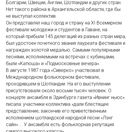
Болгарии, Швеции, Англии, Шотландии и других стран.
Нет такого района в Архангельской области, где бы
не выступал коллектив.
Он представлял наш город и страну на XI Всемирном
фестивале молодежи и студентов в Гаване, на
который прибыли 145 делегаций из разных стран мира,
был удостоен почетного звания лауреата фестиваля и
награжден золотой медалью. Самыми популярными
песнями, исполняемыми на встречах с кубинцами,
были «Катюша» и «Подмосковные вечера».
В августе 1987 года «Сиверко» участвовал в
Международном фольклорном фестивале,
проходившем в Шотландии. На его выступлении
присутствовали около восьми тысяч человек. О
концерте ансамбля в Эдинбурге газета «Ивнинг ньюс»
писала: участники коллектива «дали блестящее
представление, закончив его приветственным
исполнением шотландской народной песни «Лэнг
сайн» ... У ансамбля есть фольклорная репутация
самого высокого класса».