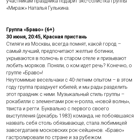
участникам праздника подарит экс-солистка группы
«Мираж» Наталья Гулькина.
Группа «Браво» (6+)
30 июня, 20:45, Красная пристань
Стиляги из Москвы, всегда помнят, какой город –
самый лучший, предпочитают желтые ботинки,
укрываются в полночь в старом отеле и призывают
любить моряков. Поняли, о ком идет речь? Конечно, о
группе «Браво»!
Неутомимые весельчаки с 40-летним опытом – в этом
году группа празднует юбилей, и мы рады разделить
этот праздник с ними. Музыкальный стиль группы –
рокабилли с элементами рок-н-ролла, «новой волны»,
твиста и регги. Буквально с первого своего
выступления (декабрь 1983) команда, не побоявшаяся
назвать себя столь обязывающе, стала любимицей
завсегдатаев московских рок-сейшенов. «Браво»
гастролировали по стране и за рубежом.