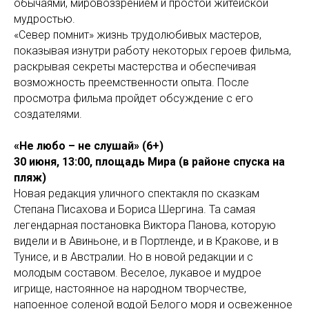
обычаями, мировоззрением и простой житейской
мудростью.
«Север помнит» жизнь трудолюбивых мастеров,
показывая изнутри работу некоторых героев фильма,
раскрывая секреты мастерства и обеспечивая
возможность преемственности опыта. После
просмотра фильма пройдет обсуждение с его
создателями.
«Не любо – не слушай» (6+)
30 июня, 13:00, площадь Мира (в районе спуска на
пляж)
Новая редакция уличного спектакля по сказкам
Степана Писахова и Бориса Шергина. Та самая
легендарная постановка Виктора Панова, которую
видели и в Авиньоне, и в Портленде, и в Кракове, и в
Тунисе, и в Австралии. Но в новой редакции и с
молодым составом. Веселое, лукавое и мудрое
игрище, настоянное на народном творчестве,
напоенное соленой водой Белого моря и освеженное