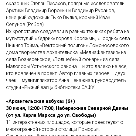
сказочник Степан Писахов, полярные исследователи
Арктики Владимир Воронин и Владимир Русанов,
ненецкий художник Тыко Вылка, кормчий Иван
Седунов (Рябов).
Их кропотливо создавали в разных техниках ребята из
мультстудий «Кедрик» города Коряжмы, «Нордик» села
Нижняя Тойма, «Векторный полигон» Ломоносовского
дома творчества Архангельска, «МедиаФантазия» из
села Вознесенское, «Волшебный фонарь» из села
Малодоры Устьянского района – и это далеко не все,
кто вовлечен в проект. Автор главных героев – двух
чаек – мультипликатор Анна Ненажная, руководитель
студии «Рыжий заяц» библиотеки САФУ.
«Архангельская азбука» (6+)
30 июня, 12:00-17:00, Набережная Северной Двины
(от ул. Карла Маркса до ул. Свободы)
11 интерактивных площадок, которые повествуют о
многогранной истории столицы Поморья.