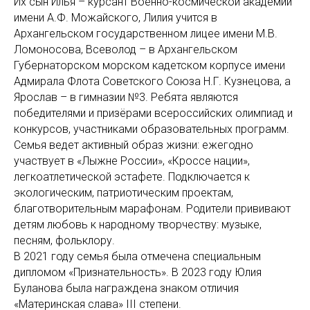
Их сын Илья – курсант Военно-космической академии
имени А.Ф. Можайского, Лилия учится в
Архангельском государственном лицее имени М.В.
Ломоносова, Всеволод – в Архангельском
Губернаторском морском кадетском корпусе имени
Адмирала Флота Советского Союза Н.Г. Кузнецова, а
Ярослав – в гимназии №3. Ребята являются
победителями и призёрами всероссийских олимпиад и
конкурсов, участниками образовательных программ.
Семья ведет активный образ жизни: ежегодно
участвует в «Лыжне России», «Кроссе нации»,
легкоатлетической эстафете. Подключается к
экологическим, патриотическим проектам,
благотворительным марафонам. Родители прививают
детям любовь к народному творчеству: музыке,
песням, фольклору.
В 2021 году семья была отмечена специальным
дипломом «Признательность». В 2023 году Юлия
Буланова была награждена знаком отличия
«Материнская слава» III степени.